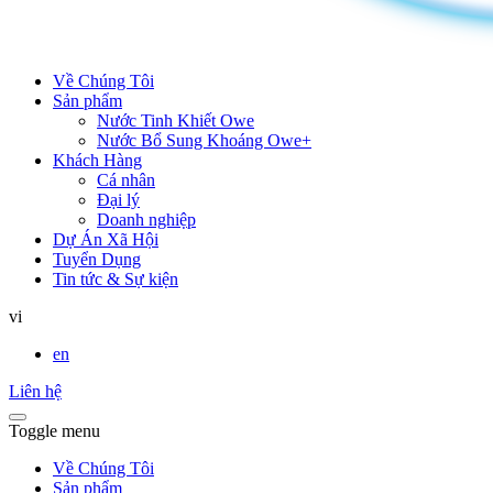
Về Chúng Tôi
Sản phẩm
Nước Tinh Khiết Owe
Nước Bổ Sung Khoáng Owe+
Khách Hàng
Cá nhân
Đại lý
Doanh nghiệp
Dự Án Xã Hội
Tuyển Dụng
Tin tức & Sự kiện
vi
en
Liên hệ
Toggle menu
Về Chúng Tôi
Sản phẩm