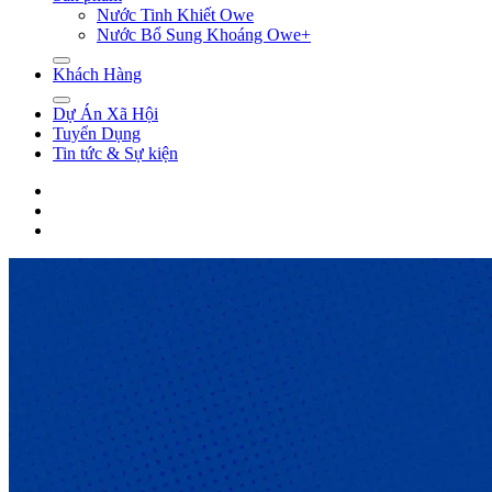
Nước Tinh Khiết Owe
Nước Bổ Sung Khoáng Owe+
Khách Hàng
Dự Án Xã Hội
Tuyển Dụng
Tin tức & Sự kiện